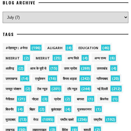
BLOG ARCHIVE
TAGS
(196)
(4)
(46)
#देहरादून। #मेरठ
ALIGARH
EDUCATION
(2)
(25)
(4)
(6)
MEERUT
MEERUT
अन्य जिले
अन्य राज्य
(2)
(15)
(269)
(4)
अलीगढ़
आज के यूपी से
उत्तर प्रदेश
उत्तराखंड
(14)
(16)
(242)
(20)
उत्तराखण्ड
एजुकेशन
कैंपस अड्डा
गाजियाबाद
(2)
(201)
(244)
(212)
जयपुर जंक्शन
टेक न्यूज़
टॉप न्यूज़
नई द‍िल्ली
(21)
(3)
(2)
(1)
(1)
नैनीताल
नोएडा
प्रदेश
बागपत
बिजनेस
(4)
(2)
(4)
(1)
बिजनौर
बिहार
बुलंदशहर
मुजफ्फरनगर
(13)
(1095)
(256)
(192)
मुरादाबाद
मेरठ
राष्टीय खबरे
राष्ट्रीय
(50)
(3)
(6)
(2)
लखनऊ
लाइफस्टाइल
विदेश
शामली