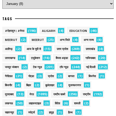
TAGS
(196)
(4)
(46)
#देहरादून। #मेरठ
ALIGARH
EDUCATION
(2)
(25)
(4)
(6)
MEERUT
MEERUT
अन्य जिले
अन्य राज्य
(2)
(15)
(269)
(4)
अलीगढ़
आज के यूपी से
उत्तर प्रदेश
उत्तराखंड
(14)
(16)
(242)
(20)
उत्तराखण्ड
एजुकेशन
कैंपस अड्डा
गाजियाबाद
(2)
(201)
(244)
(212)
जयपुर जंक्शन
टेक न्यूज़
टॉप न्यूज़
नई द‍िल्ली
(21)
(3)
(2)
(1)
(1)
नैनीताल
नोएडा
प्रदेश
बागपत
बिजनेस
(4)
(2)
(4)
(1)
बिजनौर
बिहार
बुलंदशहर
मुजफ्फरनगर
(13)
(1095)
(256)
(192)
मुरादाबाद
मेरठ
राष्टीय खबरे
राष्ट्रीय
(50)
(3)
(6)
(2)
लखनऊ
लाइफस्टाइल
विदेश
शामली
(1)
(2)
(1)
(1)
सहारनपुर
स्पोर्ट्स
हापुड़
हैल्थ