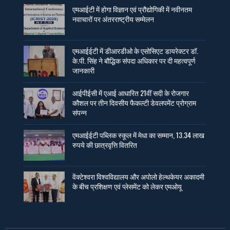
एमआईटी में होगा विज्ञान एवं प्रौद्योगिकी में नवीनतम
नवाचारों पर अंतरराष्ट्रीय सम्मेलन
एमआईईटी में डीआरडीओ के एसोसिएट डायरेक्टर डॉ.
के.पी. सिंह ने बौद्धिक संपदा अधिकार पर दी महत्वपूर्ण
जानकारी
आईपीईसी में एआई आधारित 21वीं सदी के रोजगार
कौशल पर तीन दिवसीय फैकल्टी डेवलपमेंट प्रोग्राम
संपन्न
एमआईईटी पब्लिक स्कूल में मेधा का सम्मान, 13.34 लाख
रुपये की छात्रवृत्ति वितरित
वेंक्टेश्वरा विश्वविद्यालय और अपोलो हेल्थकेयर अकादमी
के बीच प्रशिक्षण एवं प्लेसमेंट को लेकर एमओयू