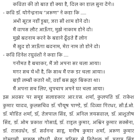
कविता की तो बात ही क्या है, दिल का हाल सुना देंगे।।
- कवि डॉ. योगेन्द्रनाथ ‘‘अरूण‘‘ ने कहा कि ......
अभी सूरज नहीं डूबा, जरा सी शाम होने दो।
मैं वापस लौट आऊँगा, मुझे नाकाम होने दो।
मुझे बदनाम करने के बहाने ढूँढ़ते हैं लोग
मैं खुद हो जाऊँगा बदनाम, मेरा नाम तो होने दो।
- कवि दिनेश रघुवंशी ने कहा कि .....
गनीमत है बचाकर, मैं जो अपना सर चला आया।
मगर सच ये भी है, कि साथ मेें एक डर चला आया।।
बड़ी लम्बी कतारें थी, वहाँ बस झूठ बिकता था।
मैं अपना सच लिए, चुपचाप अपने घर चला आया।
इस अवसर पर समूह सलाहकार आर.एस. शर्मा, कुलपति डॉ. राकेश
कुमार यादव, कुलसचिव डॉ. पीयूष पाण्डे, डॉ. दिव्या गिरधर, सी.ई.ओ.
डॉ. मोहित शर्मा, डॉ, तेजपाल सिंह, डॉ. अनिल जयसवाल, डॉ. आशुतोष
सिंह, डॉ. ओम प्रकाश गोसाई, डॉ. राहुल कुमार, अश्विन कुमार सक्सेना,
डॉ. राजवर्धन, डॉ. सर्वनन्द साहू, मनीष कुमार शर्मा, अरूण कुमार
गोस्वामी, मारूफ चौधरी, मेरठ परिसर से निदेशक डॉ. प्रताप सिंह