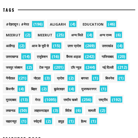
TAGS
(196)
(4)
(46)
#देहरादून। #मेरठ
ALIGARH
EDUCATION
(2)
(25)
(4)
(6)
MEERUT
MEERUT
अन्य जिले
अन्य राज्य
(2)
(15)
(269)
(4)
अलीगढ़
आज के यूपी से
उत्तर प्रदेश
उत्तराखंड
(14)
(16)
(242)
(20)
उत्तराखण्ड
एजुकेशन
कैंपस अड्डा
गाजियाबाद
(2)
(201)
(244)
(212)
जयपुर जंक्शन
टेक न्यूज़
टॉप न्यूज़
नई द‍िल्ली
(21)
(3)
(2)
(1)
(1)
नैनीताल
नोएडा
प्रदेश
बागपत
बिजनेस
(4)
(2)
(4)
(1)
बिजनौर
बिहार
बुलंदशहर
मुजफ्फरनगर
(13)
(1095)
(256)
(192)
मुरादाबाद
मेरठ
राष्टीय खबरे
राष्ट्रीय
(50)
(3)
(6)
(2)
लखनऊ
लाइफस्टाइल
विदेश
शामली
(1)
(2)
(1)
(1)
सहारनपुर
स्पोर्ट्स
हापुड़
हैल्थ