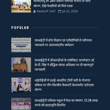
सीसीएसयू का 38वां दीक्षांत समारोह भव्यता के साथ
संपन्न, 199 मेधावियों को मिले पदक
NewsUP 24x7
Jul 22, 2026
POPULAR
एमआईटी में होगा विज्ञान एवं प्रौद्योगिकी में नवीनतम
नवाचारों पर अंतरराष्ट्रीय सम्मेलन
एमआईईटी में डीआरडीओ के एसोसिएट डायरेक्टर डॉ.
के.पी. सिंह ने बौद्धिक संपदा अधिकार पर दी महत्वपूर्ण
जानकारी
आईपीईसी में एआई आधारित 21वीं सदी के रोजगार
कौशल पर तीन दिवसीय फैकल्टी डेवलपमेंट प्रोग्राम
संपन्न
एमआईईटी पब्लिक स्कूल में मेधा का सम्मान, 13.34 लाख
रुपये की छात्रवृत्ति वितरित