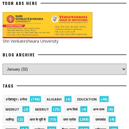
YOUR ADS HERE
Shri Venkateshwara University
BLOG ARCHIVE
TAGS
(196)
(4)
(46)
#देहरादून। #मेरठ
ALIGARH
EDUCATION
(2)
(25)
(4)
(6)
MEERUT
MEERUT
अन्य जिले
अन्य राज्य
(2)
(15)
(269)
(4)
अलीगढ़
आज के यूपी से
उत्तर प्रदेश
उत्तराखंड