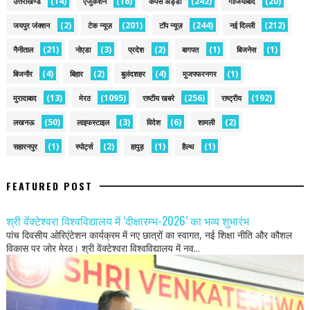
(14)
(16)
(242)
(20)
उत्तराखण्ड
एजुकेशन
कैंपस अड्डा
गाजियाबाद
(2)
(201)
(244)
(212)
जयपुर जंक्शन
टेक न्यूज़
टॉप न्यूज़
नई द‍िल्ली
(21)
(3)
(2)
(1)
(1)
नैनीताल
नोएडा
प्रदेश
बागपत
बिजनेस
(4)
(2)
(4)
(1)
बिजनौर
बिहार
बुलंदशहर
मुजफ्फरनगर
(13)
(1095)
(256)
(192)
मुरादाबाद
मेरठ
राष्टीय खबरे
राष्ट्रीय
(50)
(3)
(6)
(2)
लखनऊ
लाइफस्टाइल
विदेश
शामली
(1)
(2)
(1)
(1)
सहारनपुर
स्पोर्ट्स
हापुड़
हैल्थ
FEATURED POST
श्री वेंक्टेश्वरा विश्वविद्यालय में ‘दीक्षारम्भ-2026’ का भव्य शुभारंभ
पांच दिवसीय ओरिएंटेशन कार्यक्रम में नए छात्रों का स्वागत, नई शिक्षा नीति और कौशल
विकास पर जोर मेरठ। श्री वेंक्टेश्वरा विश्वविद्यालय में नव...