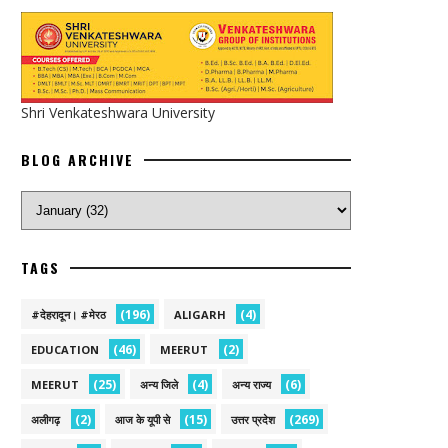
Shri Venkateshwara University
BLOG ARCHIVE
TAGS
(196)
(4)
#देहरादून। #मेरठ
ALIGARH
(46)
(2)
EDUCATION
MEERUT
(25)
(4)
(6)
MEERUT
अन्य जिले
अन्य राज्य
(2)
(15)
(269)
अलीगढ़
आज के यूपी से
उत्तर प्रदेश