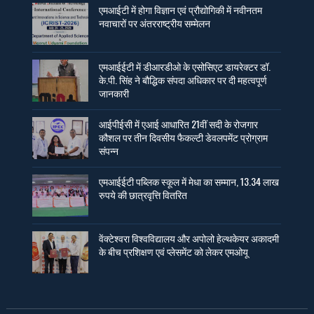
एमआईटी में होगा विज्ञान एवं प्रौद्योगिकी में नवीनतम
नवाचारों पर अंतरराष्ट्रीय सम्मेलन
एमआईईटी में डीआरडीओ के एसोसिएट डायरेक्टर डॉ.
के.पी. सिंह ने बौद्धिक संपदा अधिकार पर दी महत्वपूर्ण
जानकारी
आईपीईसी में एआई आधारित 21वीं सदी के रोजगार
कौशल पर तीन दिवसीय फैकल्टी डेवलपमेंट प्रोग्राम
संपन्न
एमआईईटी पब्लिक स्कूल में मेधा का सम्मान, 13.34 लाख
रुपये की छात्रवृत्ति वितरित
वेंक्टेश्वरा विश्वविद्यालय और अपोलो हेल्थकेयर अकादमी
के बीच प्रशिक्षण एवं प्लेसमेंट को लेकर एमओयू