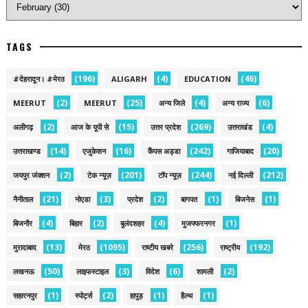
TAGS
(196)
(4)
(46)
#देहरादून। #मेरठ
ALIGARH
EDUCATION
(2)
(25)
(4)
(6)
MEERUT
MEERUT
अन्य जिले
अन्य राज्य
(2)
(15)
(269)
(4)
अलीगढ़
आज के यूपी से
उत्तर प्रदेश
उत्तराखंड
(14)
(16)
(242)
(20)
उत्तराखण्ड
एजुकेशन
कैंपस अड्डा
गाजियाबाद
(2)
(201)
(244)
(212)
जयपुर जंक्शन
टेक न्यूज़
टॉप न्यूज़
नई द‍िल्ली
(21)
(3)
(2)
(1)
(1)
नैनीताल
नोएडा
प्रदेश
बागपत
बिजनेस
(4)
(2)
(4)
(1)
बिजनौर
बिहार
बुलंदशहर
मुजफ्फरनगर
(13)
(1095)
(256)
(192)
मुरादाबाद
मेरठ
राष्टीय खबरे
राष्ट्रीय
(50)
(3)
(6)
(2)
लखनऊ
लाइफस्टाइल
विदेश
शामली
(1)
(2)
(1)
(1)
सहारनपुर
स्पोर्ट्स
हापुड़
हैल्थ