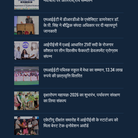
एमआईईटी में डीआरडीओ के एसोसिएट डायरेक्टर डॉ.
के.पी. सिंह ने बौद्धिक संपदा अधिकार पर दी महत्वपूर्ण
जानकारी
आईपीईसी में एआई आधारित 21वीं सदी के रोजगार
कौशल पर तीन दिवसीय फैकल्टी डेवलपमेंट प्रोग्राम
संपन्न
एमआईईटी पब्लिक स्कूल में मेधा का सम्मान, 13.34 लाख
रुपये की छात्रवृत्ति वितरित
वृक्षारोपण महायज्ञ-2026 का शुभारंभ, पर्यावरण संरक्षण
का लिया संकल्प
एकेटीयू दीक्षांत समारोह में आईपीईसी के स्टार्टअप को
मिला बेस्ट टेक-इनोवेशन अवॉर्ड