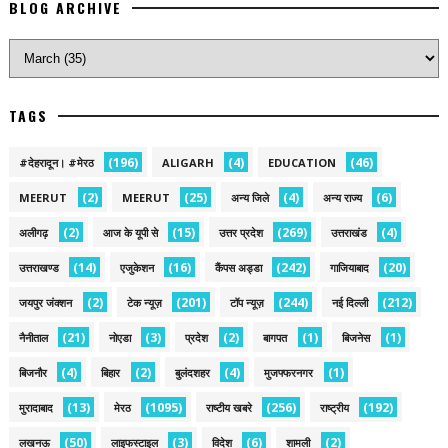
BLOG ARCHIVE
TAGS
(196)
(4)
(46)
#देहरादून। #मेरठ
ALIGARH
EDUCATION
(2)
(25)
(4)
(6)
MEERUT
MEERUT
अन्य जिले
अन्य राज्य
(2)
(15)
(269)
(4)
अलीगढ़
आज के यूपी से
उत्तर प्रदेश
उत्तराखंड
(14)
(16)
(242)
(20)
उत्तराखण्ड
एजुकेशन
कैंपस अड्डा
गाजियाबाद
(2)
(201)
(244)
(212)
जयपुर जंक्शन
टेक न्यूज़
टॉप न्यूज़
नई द‍िल्ली
(21)
(3)
(2)
(1)
(1)
नैनीताल
नोएडा
प्रदेश
बागपत
बिजनेस
(4)
(2)
(4)
(1)
बिजनौर
बिहार
बुलंदशहर
मुजफ्फरनगर
(13)
(1095)
(256)
(192)
मुरादाबाद
मेरठ
राष्टीय खबरे
राष्ट्रीय
(50)
(3)
(6)
(2)
लखनऊ
लाइफस्टाइल
विदेश
शामली