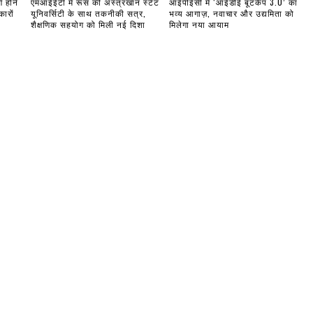
ण होने
एमआईईटी में रूस की अस्त्रखान स्टेट
आईपीईसी में ‘आईडीई बूटकैंप 3.0’ का
ारों
यूनिवर्सिटी के साथ तकनीकी सत्र,
भव्य आगाज़, नवाचार और उद्यमिता को
शैक्षणिक सहयोग को मिली नई दिशा
मिलेगा नया आयाम