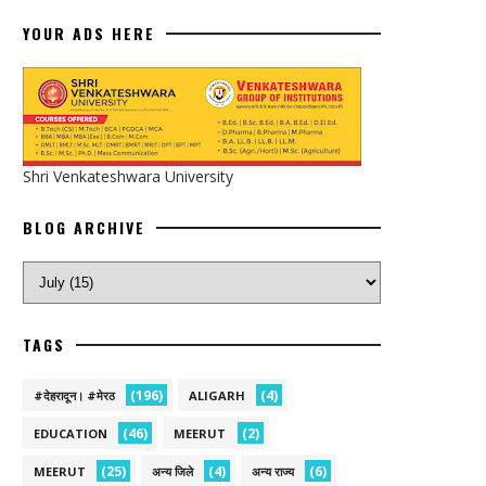
YOUR ADS HERE
Shri Venkateshwara University
BLOG ARCHIVE
TAGS
(196)
(4)
#देहरादून। #मेरठ
ALIGARH
(46)
(2)
EDUCATION
MEERUT
(25)
(4)
(6)
MEERUT
अन्य जिले
अन्य राज्य