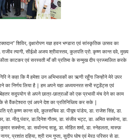
क्तदान” शिविर, वृक्षारोपण यज्ञ हवन भण्डारा एवं सांस्कृतिक उत्सव का
. राजीव त्यागी, सीईओ अजय श्रीवास्तव, कुलपति प्रो. कृष्ण कान्त दवे, मुख्य
फीता काटकर एवं सरस्वती माँ की प्रतिमा के सन्मुख दीप प्रज्ज्वलित करके
गिरि ने कहा कि मै हमेशा उन अभिभावकों का ऋणी रहूँगा जिन्होंने मेरे उपर
ण करने का निर्णय लिया है | हम अपने यहा अध्ययनरत सभी स्टूडेंट्स एवं
ेहतर सदुपयोग से अपने छात्र-छात्राओं को एक प्रभावी मंच देने का काम
ीके से वैंकटेश्वरा एवं अपने देश का प्रतिनिधित्व कर सके |
प्रो.कृष्ण कान्त दवे, कुलसचिव डा. पीयूष पांडेय, डा. राजेश सिंह, डा.
रधर, डा. नीतू पंवार, डा.दिनेश गौतम, डा. संजीव भट्ट, डा. अमित सक्सेना, डा.
मार सक्सेना, डा. सर्वानन्द साहू, डा. मोहित शर्मा, डा. स्नेहलता, मारुफ़
गर, प्रशांत दहिया, श्री राम गुप्ता, सुदीप घोष एवं मेरठ परिसर से डा.