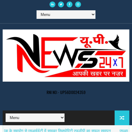
RNI NO:- UP56D0024359
 सहयोग से एमआईईटी में साइबर सिक्योरिटी एफडीपी का सफल समापन
एमआईटी में अंतरर