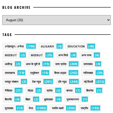
BLOG ARCHIVE
TAGS
(196)
(4)
(46)
#देहरादून। #मेरठ
ALIGARH
EDUCATION
(2)
(25)
(4)
(6)
MEERUT
MEERUT
अन्य जिले
अन्य राज्य
(2)
(15)
(269)
(4)
अलीगढ़
आज के यूपी से
उत्तर प्रदेश
उत्तराखंड
(14)
(16)
(242)
(20)
उत्तराखण्ड
एजुकेशन
कैंपस अड्डा
गाजियाबाद
(2)
(201)
(244)
(212)
जयपुर जंक्शन
टेक न्यूज़
टॉप न्यूज़
नई द‍िल्ली
(21)
(3)
(2)
(1)
(1)
नैनीताल
नोएडा
प्रदेश
बागपत
बिजनेस
(4)
(2)
(4)
(1)
बिजनौर
बिहार
बुलंदशहर
मुजफ्फरनगर
(13)
(1095)
(256)
(192)
मुरादाबाद
मेरठ
राष्टीय खबरे
राष्ट्रीय