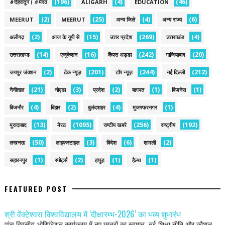
(196)
(4)
(46)
#देहरादून। #मेरठ
ALIGARH
EDUCATION
(2)
(25)
(4)
(6)
MEERUT
MEERUT
अन्य जिले
अन्य राज्य
(2)
(15)
(269)
(4)
अलीगढ़
आज के यूपी से
उत्तर प्रदेश
उत्तराखंड
(14)
(16)
(242)
(20)
उत्तराखण्ड
एजुकेशन
कैंपस अड्डा
गाजियाबाद
(2)
(201)
(244)
(212)
जयपुर जंक्शन
टेक न्यूज़
टॉप न्यूज़
नई द‍िल्ली
(21)
(3)
(2)
(1)
(1)
नैनीताल
नोएडा
प्रदेश
बागपत
बिजनेस
(4)
(2)
(4)
(1)
बिजनौर
बिहार
बुलंदशहर
मुजफ्फरनगर
(13)
(1095)
(256)
(192)
मुरादाबाद
मेरठ
राष्टीय खबरे
राष्ट्रीय
(50)
(3)
(6)
(2)
लखनऊ
लाइफस्टाइल
विदेश
शामली
(1)
(2)
(1)
(1)
सहारनपुर
स्पोर्ट्स
हापुड़
हैल्थ
FEATURED POST
श्री वेंक्टेश्वरा विश्वविद्यालय में ‘दीक्षारम्भ-2026’ का भव्य शुभारंभ
पांच दिवसीय ओरिएंटेशन कार्यक्रम में नए छात्रों का स्वागत, नई शिक्षा नीति और कौशल