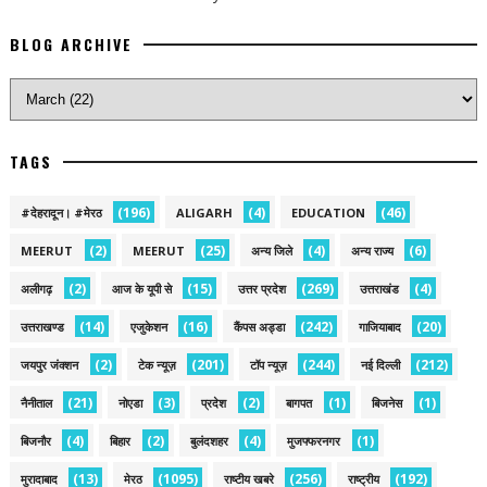
BLOG ARCHIVE
TAGS
(196)
(4)
(46)
#देहरादून। #मेरठ
ALIGARH
EDUCATION
(2)
(25)
(4)
(6)
MEERUT
MEERUT
अन्य जिले
अन्य राज्य
(2)
(15)
(269)
(4)
अलीगढ़
आज के यूपी से
उत्तर प्रदेश
उत्तराखंड
(14)
(16)
(242)
(20)
उत्तराखण्ड
एजुकेशन
कैंपस अड्डा
गाजियाबाद
(2)
(201)
(244)
(212)
जयपुर जंक्शन
टेक न्यूज़
टॉप न्यूज़
नई द‍िल्ली
(21)
(3)
(2)
(1)
(1)
नैनीताल
नोएडा
प्रदेश
बागपत
बिजनेस
(4)
(2)
(4)
(1)
बिजनौर
बिहार
बुलंदशहर
मुजफ्फरनगर
(13)
(1095)
(256)
(192)
मुरादाबाद
मेरठ
राष्टीय खबरे
राष्ट्रीय