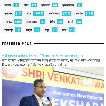
(4)
(2)
(4)
(1)
बिजनौर
बिहार
बुलंदशहर
मुजफ्फरनगर
(13)
(1095)
(256)
(192)
मुरादाबाद
मेरठ
राष्टीय खबरे
राष्ट्रीय
(50)
(3)
(6)
(2)
लखनऊ
लाइफस्टाइल
विदेश
शामली
(1)
(2)
(1)
(1)
सहारनपुर
स्पोर्ट्स
हापुड़
हैल्थ
FEATURED POST
श्री वेंक्टेश्वरा विश्वविद्यालय में ‘दीक्षारम्भ-2026’ का भव्य शुभारंभ
पांच दिवसीय ओरिएंटेशन कार्यक्रम में नए छात्रों का स्वागत, नई शिक्षा नीति और कौशल
विकास पर जोर मेरठ। श्री वेंक्टेश्वरा विश्वविद्यालय में नव...