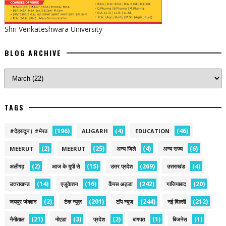
Shri Venkateshwara University
BLOG ARCHIVE
TAGS
(196)
(4)
(46)
#देहरादून। #मेरठ
ALIGARH
EDUCATION
(2)
(25)
(4)
(6)
MEERUT
MEERUT
अन्य जिले
अन्य राज्य
(2)
(15)
(269)
(4)
अलीगढ़
आज के यूपी से
उत्तर प्रदेश
उत्तराखंड
(14)
(16)
(242)
(20)
उत्तराखण्ड
एजुकेशन
कैंपस अड्डा
गाजियाबाद
(2)
(201)
(244)
(212)
जयपुर जंक्शन
टेक न्यूज़
टॉप न्यूज़
नई द‍िल्ली
(21)
(3)
(2)
(1)
(1)
नैनीताल
नोएडा
प्रदेश
बागपत
बिजनेस