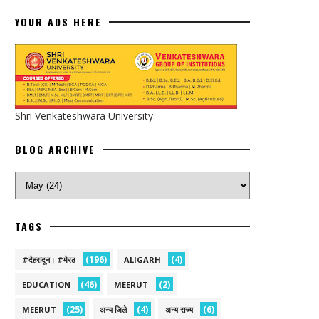
YOUR ADS HERE
Shri Venkateshwara University
BLOG ARCHIVE
TAGS
(196)
(4)
#देहरादून। #मेरठ
ALIGARH
(46)
(2)
EDUCATION
MEERUT
(25)
(4)
(6)
MEERUT
अन्य जिले
अन्य राज्य