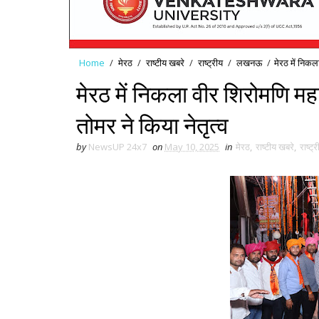
Home
/
मेरठ
/
राष्टीय खबरे
/
राष्ट्रीय
/
लखनऊ
/
मेरठ में निकला
मेरठ में निकला वीर शिरोमणि महार
तोमर ने किया नेतृत्व
by
NewsUP 24x7
on
May 10, 2025
in
मेरठ
,
राष्टीय खबरे
,
राष्ट्