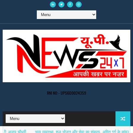
RNI NO:- UP56D0024359
य चौधरी
भव्य व्यवस्था, शुद्ध भोजन और सेवा का संकल्प, अमित गर्ग के कांवड़ सेवा शिव