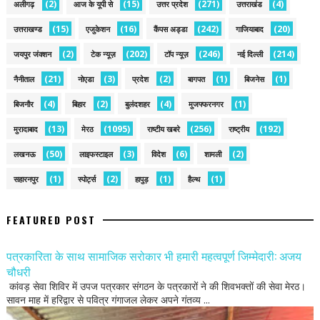
(2)
(15)
(271)
(4)
अलीगढ़
आज के यूपी से
उत्तर प्रदेश
उत्तराखंड
(15)
(16)
(242)
(20)
उत्तराखण्ड
एजुकेशन
कैंपस अड्डा
गाजियाबाद
(2)
(202)
(246)
(214)
जयपुर जंक्शन
टेक न्यूज़
टॉप न्यूज़
नई द‍िल्ली
(21)
(3)
(2)
(1)
(1)
नैनीताल
नोएडा
प्रदेश
बागपत
बिजनेस
(4)
(2)
(4)
(1)
बिजनौर
बिहार
बुलंदशहर
मुजफ्फरनगर
(13)
(1095)
(256)
(192)
मुरादाबाद
मेरठ
राष्टीय खबरे
राष्ट्रीय
(50)
(3)
(6)
(2)
लखनऊ
लाइफस्टाइल
विदेश
शामली
(1)
(2)
(1)
(1)
सहारनपुर
स्पोर्ट्स
हापुड़
हैल्थ
FEATURED POST
पत्रकारिता के साथ सामाजिक सरोकार भी हमारी महत्वपूर्ण जिम्मेदारी: अजय
चौधरी
कांवड़ सेवा शिविर में उपज पत्रकार संगठन के पत्रकारों ने की शिवभक्तों की सेवा मेरठ।
सावन माह में हरिद्वार से पवित्र गंगाजल लेकर अपने गंतव्य ...