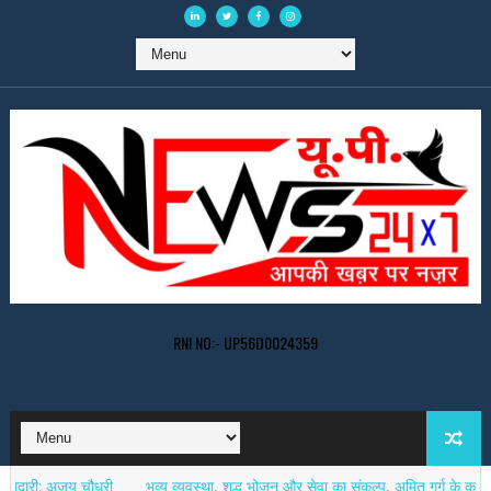
RNI NO:- UP56D0024359
जय चौधरी
भव्य व्यवस्था, शुद्ध भोजन और सेवा का संकल्प, अमित गर्ग के कांवड़ सेवा शि