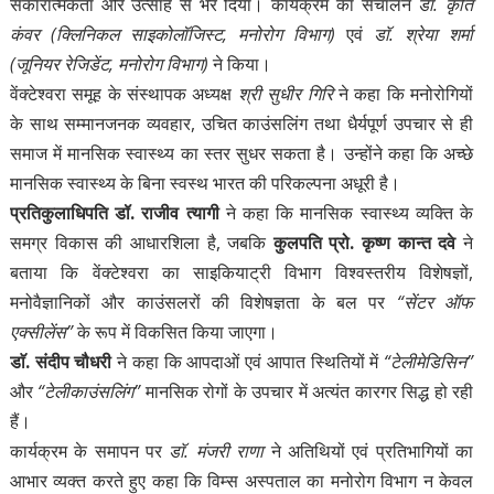
सकारात्मकता और उत्साह से भर दिया। कार्यक्रम का संचालन
डाॅ. कृति
कंवर (क्लिनिकल साइकोलॉजिस्ट, मनोरोग विभाग)
एवं
डाॅ. श्रेया शर्मा
(जूनियर रेजिडेंट, मनोरोग विभाग)
ने किया।
वेंक्टेश्वरा समूह के संस्थापक अध्यक्ष
श्री सुधीर गिरि
ने कहा कि मनोरोगियों
के साथ सम्मानजनक व्यवहार, उचित काउंसलिंग तथा धैर्यपूर्ण उपचार से ही
समाज में मानसिक स्वास्थ्य का स्तर सुधर सकता है। उन्होंने कहा कि अच्छे
मानसिक स्वास्थ्य के बिना स्वस्थ भारत की परिकल्पना अधूरी है।
प्रतिकुलाधिपति डॉ. राजीव त्यागी
ने कहा कि मानसिक स्वास्थ्य व्यक्ति के
समग्र विकास की आधारशिला है, जबकि
कुलपति प्रो. कृष्ण कान्त दवे
ने
बताया कि वेंक्टेश्वरा का साइकियाट्री विभाग विश्वस्तरीय विशेषज्ञों,
मनोवैज्ञानिकों और काउंसलरों की विशेषज्ञता के बल पर
“सेंटर ऑफ
एक्सीलेंस”
के रूप में विकसित किया जाएगा।
डाॅ. संदीप चौधरी
ने कहा कि आपदाओं एवं आपात स्थितियों में
“टेलीमेडिसिन”
और
“टेलीकाउंसलिंग”
मानसिक रोगों के उपचार में अत्यंत कारगर सिद्ध हो रही
हैं।
कार्यक्रम के समापन पर
डाॅ. मंजरी राणा
ने अतिथियों एवं प्रतिभागियों का
आभार व्यक्त करते हुए कहा कि विम्स अस्पताल का मनोरोग विभाग न केवल