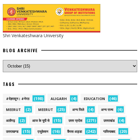
Shri Venkateshwara University
BLOG ARCHIVE
TAGS
(198)
(4)
(46)
#देहरादून। #मेरठ
ALIGARH
EDUCATION
(2)
(25)
(4)
(6)
MEERUT
MEERUT
अन्य जिले
अन्य राज्य
(2)
(15)
(271)
(4)
अलीगढ़
आज के यूपी से
उत्तर प्रदेश
उत्तराखंड
(15)
(16)
(242)
(20)
उत्तराखण्ड
एजुकेशन
कैंपस अड्डा
गाजियाबाद