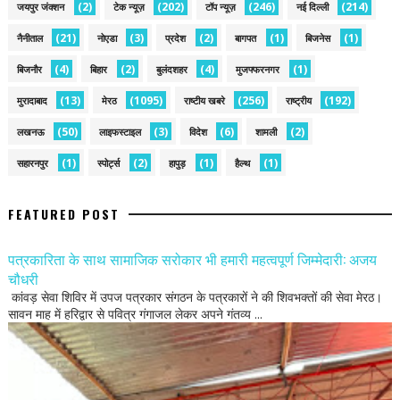
(2)
(202)
(246)
(214)
जयपुर जंक्शन
टेक न्यूज़
टॉप न्यूज़
नई द‍िल्ली
(21)
(3)
(2)
(1)
(1)
नैनीताल
नोएडा
प्रदेश
बागपत
बिजनेस
(4)
(2)
(4)
(1)
बिजनौर
बिहार
बुलंदशहर
मुजफ्फरनगर
(13)
(1095)
(256)
(192)
मुरादाबाद
मेरठ
राष्टीय खबरे
राष्ट्रीय
(50)
(3)
(6)
(2)
लखनऊ
लाइफस्टाइल
विदेश
शामली
(1)
(2)
(1)
(1)
सहारनपुर
स्पोर्ट्स
हापुड़
हैल्थ
FEATURED POST
पत्रकारिता के साथ सामाजिक सरोकार भी हमारी महत्वपूर्ण जिम्मेदारी: अजय
चौधरी
कांवड़ सेवा शिविर में उपज पत्रकार संगठन के पत्रकारों ने की शिवभक्तों की सेवा मेरठ।
सावन माह में हरिद्वार से पवित्र गंगाजल लेकर अपने गंतव्य ...