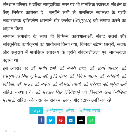
संस्थान परिसर में बल्कि सामुदायिक स्तर पर भी मानसिक स्वास्थ्य संवर्धन के
लिए निरंतर कार्यरत है। उन्होंने सभी से मानसिक स्वास्थ्य के प्रति
सकारात्मक दृष्टिकोण अपनाने और कलंक (Stigma) को समाप्त करने का
आह्वान किया।
समापन समारोह के साथ ही विभिन्न कार्यशालाओं, संवाद सत्रों और
सांस्कृतिक कार्यक्रमों का आयोजन किया गया, जिनका उद्देश्य छात्रों, स्टाफ
और समुदाय में मानसिक स्वास्थ्य के प्रति संवेदनशीलता एवं जागरूकता
बढ़ाना था।
इस अवसर पर
डाॅ. मनीष शर्मा, डाॅ. मंजरी राणा, डाॅ. सहर्ष वाल्टर, डाॅ.
चित्राजित सिंह जुनेजा, डाॅ. कृति कंवर, डाॅ. विवेक पाठक, डाॅ. स्नेहांगी, डाॅ.
विदिशा, डाॅ. गजल, डाॅ. मयंक, डाॅ. बी.एस. त्यागी, डाॅ. प्रेरणा, डाॅ. श्रेया शर्मा
सहित संस्थान के
डाॅ. प्रताप सिंह (निदेशक)
एवं
विश्वास राणा (मीडिया
प्रभारी)
सहित अनेक संकाय सदस्य, छात्र और स्टाफ उपस्थित रहे।
Tags
# #देहरादून। #मेरठ
# कैंपस अड्डा