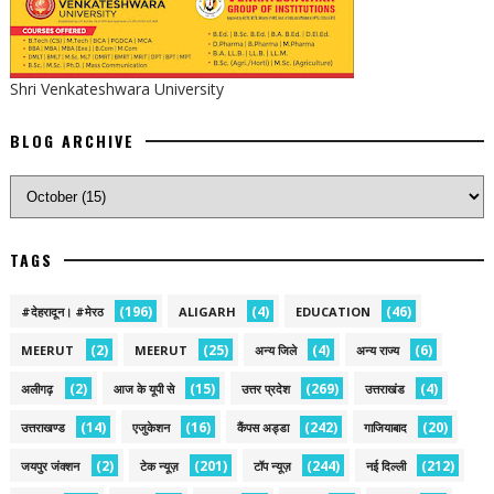
Shri Venkateshwara University
BLOG ARCHIVE
TAGS
(196)
(4)
(46)
#देहरादून। #मेरठ
ALIGARH
EDUCATION
(2)
(25)
(4)
(6)
MEERUT
MEERUT
अन्य जिले
अन्य राज्य
(2)
(15)
(269)
(4)
अलीगढ़
आज के यूपी से
उत्तर प्रदेश
उत्तराखंड
(14)
(16)
(242)
(20)
उत्तराखण्ड
एजुकेशन
कैंपस अड्डा
गाजियाबाद
(2)
(201)
(244)
(212)
जयपुर जंक्शन
टेक न्यूज़
टॉप न्यूज़
नई द‍िल्ली