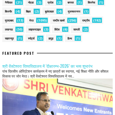
(21)
(3)
(2)
(1)
(1)
नैनीताल
नोएडा
प्रदेश
बागपत
बिजनेस
(4)
(2)
(4)
(1)
बिजनौर
बिहार
बुलंदशहर
मुजफ्फरनगर
(13)
(1095)
(256)
(192)
मुरादाबाद
मेरठ
राष्टीय खबरे
राष्ट्रीय
(50)
(3)
(6)
(2)
लखनऊ
लाइफस्टाइल
विदेश
शामली
(1)
(2)
(1)
(1)
सहारनपुर
स्पोर्ट्स
हापुड़
हैल्थ
FEATURED POST
श्री वेंक्टेश्वरा विश्वविद्यालय में ‘दीक्षारम्भ-2026’ का भव्य शुभारंभ
पांच दिवसीय ओरिएंटेशन कार्यक्रम में नए छात्रों का स्वागत, नई शिक्षा नीति और कौशल
विकास पर जोर मेरठ। श्री वेंक्टेश्वरा विश्वविद्यालय में नव...