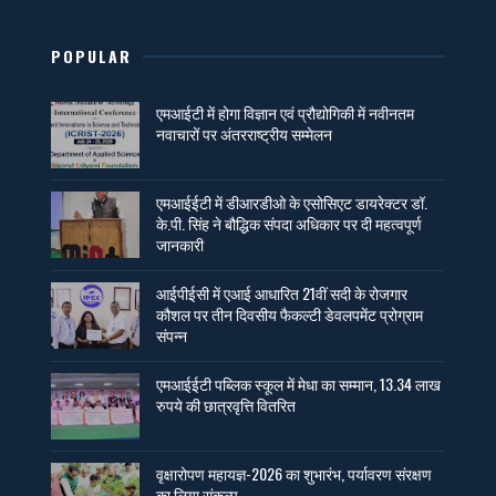
POPULAR
एमआईटी में होगा विज्ञान एवं प्रौद्योगिकी में नवीनतम
नवाचारों पर अंतरराष्ट्रीय सम्मेलन
एमआईईटी में डीआरडीओ के एसोसिएट डायरेक्टर डॉ.
के.पी. सिंह ने बौद्धिक संपदा अधिकार पर दी महत्वपूर्ण
जानकारी
आईपीईसी में एआई आधारित 21वीं सदी के रोजगार
कौशल पर तीन दिवसीय फैकल्टी डेवलपमेंट प्रोग्राम
संपन्न
एमआईईटी पब्लिक स्कूल में मेधा का सम्मान, 13.34 लाख
रुपये की छात्रवृत्ति वितरित
वृक्षारोपण महायज्ञ-2026 का शुभारंभ, पर्यावरण संरक्षण
का लिया संकल्प