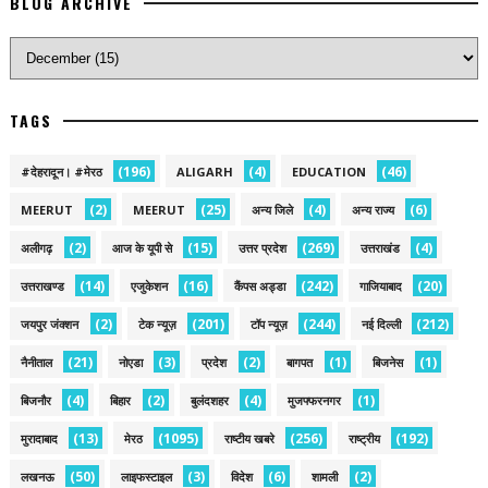
BLOG ARCHIVE
TAGS
(196)
(4)
(46)
#देहरादून। #मेरठ
ALIGARH
EDUCATION
(2)
(25)
(4)
(6)
MEERUT
MEERUT
अन्य जिले
अन्य राज्य
(2)
(15)
(269)
(4)
अलीगढ़
आज के यूपी से
उत्तर प्रदेश
उत्तराखंड
(14)
(16)
(242)
(20)
उत्तराखण्ड
एजुकेशन
कैंपस अड्डा
गाजियाबाद
(2)
(201)
(244)
(212)
जयपुर जंक्शन
टेक न्यूज़
टॉप न्यूज़
नई द‍िल्ली
(21)
(3)
(2)
(1)
(1)
नैनीताल
नोएडा
प्रदेश
बागपत
बिजनेस
(4)
(2)
(4)
(1)
बिजनौर
बिहार
बुलंदशहर
मुजफ्फरनगर
(13)
(1095)
(256)
(192)
मुरादाबाद
मेरठ
राष्टीय खबरे
राष्ट्रीय
(50)
(3)
(6)
(2)
लखनऊ
लाइफस्टाइल
विदेश
शामली