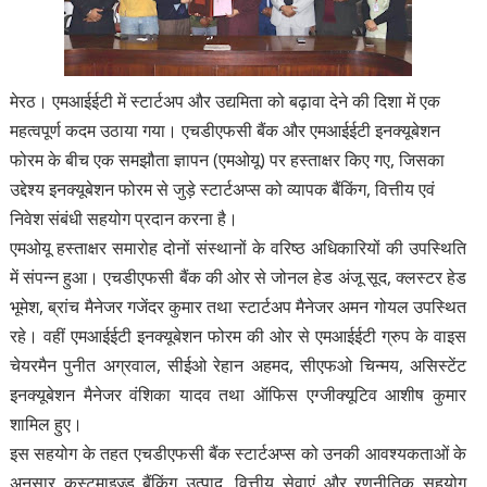
मेरठ। एमआईईटी में स्टार्टअप और उद्यमिता को बढ़ावा देने की दिशा में एक
महत्वपूर्ण कदम उठाया गया। एचडीएफसी बैंक और एमआईईटी इनक्यूबेशन
फोरम के बीच एक समझौता ज्ञापन (एमओयू) पर हस्ताक्षर किए गए, जिसका
उद्देश्य इनक्यूबेशन फोरम से जुड़े स्टार्टअप्स को व्यापक बैंकिंग, वित्तीय एवं
निवेश संबंधी सहयोग प्रदान करना है।
एमओयू हस्ताक्षर समारोह दोनों संस्थानों के वरिष्ठ अधिकारियों की उपस्थिति
में संपन्न हुआ। एचडीएफसी बैंक की ओर से जोनल हेड अंजू सूद, क्लस्टर हेड
भूमेश, ब्रांच मैनेजर गजेंदर कुमार तथा स्टार्टअप मैनेजर अमन गोयल उपस्थित
रहे। वहीं एमआईईटी इनक्यूबेशन फोरम की ओर से एमआईईटी ग्रुप के वाइस
चेयरमैन पुनीत अग्रवाल, सीईओ रेहान अहमद, सीएफओ चिन्मय, असिस्टेंट
इनक्यूबेशन मैनेजर वंशिका यादव तथा ऑफिस एग्जीक्यूटिव आशीष कुमार
शामिल हुए।
इस सहयोग के तहत एचडीएफसी बैंक स्टार्टअप्स को उनकी आवश्यकताओं के
अनुसार कस्टमाइज्ड बैंकिंग उत्पाद, वित्तीय सेवाएं और रणनीतिक सहयोग