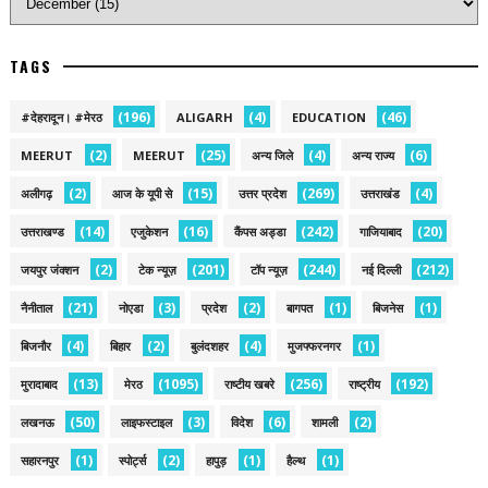
TAGS
(196)
(4)
(46)
#देहरादून। #मेरठ
ALIGARH
EDUCATION
(2)
(25)
(4)
(6)
MEERUT
MEERUT
अन्य जिले
अन्य राज्य
(2)
(15)
(269)
(4)
अलीगढ़
आज के यूपी से
उत्तर प्रदेश
उत्तराखंड
(14)
(16)
(242)
(20)
उत्तराखण्ड
एजुकेशन
कैंपस अड्डा
गाजियाबाद
(2)
(201)
(244)
(212)
जयपुर जंक्शन
टेक न्यूज़
टॉप न्यूज़
नई द‍िल्ली
(21)
(3)
(2)
(1)
(1)
नैनीताल
नोएडा
प्रदेश
बागपत
बिजनेस
(4)
(2)
(4)
(1)
बिजनौर
बिहार
बुलंदशहर
मुजफ्फरनगर
(13)
(1095)
(256)
(192)
मुरादाबाद
मेरठ
राष्टीय खबरे
राष्ट्रीय
(50)
(3)
(6)
(2)
लखनऊ
लाइफस्टाइल
विदेश
शामली
(1)
(2)
(1)
(1)
सहारनपुर
स्पोर्ट्स
हापुड़
हैल्थ