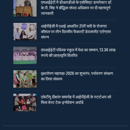
एमआईईटी में डीआरडीओ के एसोसिएट डायरेक्टर डॉ.
के.पी. सिंह ने बौद्धिक संपदा अधिकार पर दी महत्वपूर्ण
जानकारी
आईपीईसी में एआई आधारित 21वीं सदी के रोजगार
कौशल पर तीन दिवसीय फैकल्टी डेवलपमेंट प्रोग्राम
संपन्न
एमआईईटी पब्लिक स्कूल में मेधा का सम्मान, 13.34 लाख
रुपये की छात्रवृत्ति वितरित
वृक्षारोपण महायज्ञ-2026 का शुभारंभ, पर्यावरण संरक्षण
का लिया संकल्प
एकेटीयू दीक्षांत समारोह में आईपीईसी के स्टार्टअप को
मिला बेस्ट टेक-इनोवेशन अवॉर्ड