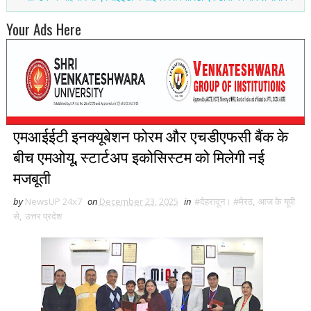
Your Ads Here
एमआईईटी इनक्यूबेशन फोरम और एचडीएफसी बैंक के
बीच एमओयू, स्टार्टअप इकोसिस्टम को मिलेगी नई
मजबूती
by
NewsUP 24x7
on
December 23, 2025
in
#देहरादून। #मेरठ
,
आज के यूपी
से
,
उत्तर प्रदेश