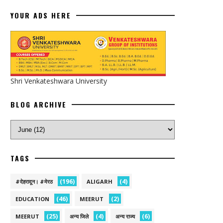
YOUR ADS HERE
Shri Venkateshwara University
BLOG ARCHIVE
TAGS
(196)
(4)
#देहरादून। #मेरठ
ALIGARH
(46)
(2)
EDUCATION
MEERUT
(25)
(4)
(6)
MEERUT
अन्य जिले
अन्य राज्य