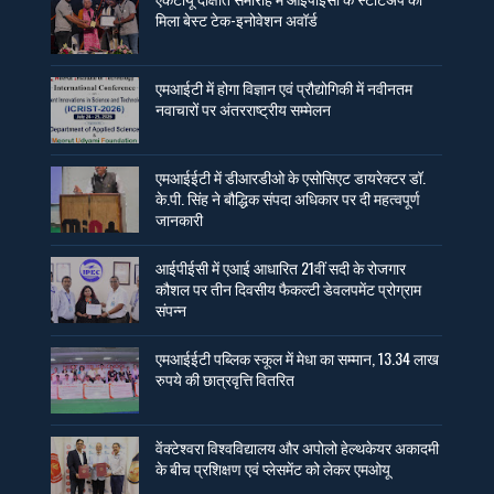
मिला बेस्ट टेक-इनोवेशन अवॉर्ड
एमआईटी में होगा विज्ञान एवं प्रौद्योगिकी में नवीनतम
नवाचारों पर अंतरराष्ट्रीय सम्मेलन
एमआईईटी में डीआरडीओ के एसोसिएट डायरेक्टर डॉ.
के.पी. सिंह ने बौद्धिक संपदा अधिकार पर दी महत्वपूर्ण
जानकारी
आईपीईसी में एआई आधारित 21वीं सदी के रोजगार
कौशल पर तीन दिवसीय फैकल्टी डेवलपमेंट प्रोग्राम
संपन्न
एमआईईटी पब्लिक स्कूल में मेधा का सम्मान, 13.34 लाख
रुपये की छात्रवृत्ति वितरित
वेंक्टेश्वरा विश्वविद्यालय और अपोलो हेल्थकेयर अकादमी
के बीच प्रशिक्षण एवं प्लेसमेंट को लेकर एमओयू