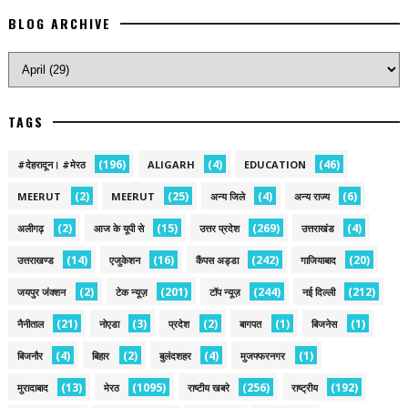
BLOG ARCHIVE
TAGS
(196)
(4)
(46)
#देहरादून। #मेरठ
ALIGARH
EDUCATION
(2)
(25)
(4)
(6)
MEERUT
MEERUT
अन्य जिले
अन्य राज्य
(2)
(15)
(269)
(4)
अलीगढ़
आज के यूपी से
उत्तर प्रदेश
उत्तराखंड
(14)
(16)
(242)
(20)
उत्तराखण्ड
एजुकेशन
कैंपस अड्डा
गाजियाबाद
(2)
(201)
(244)
(212)
जयपुर जंक्शन
टेक न्यूज़
टॉप न्यूज़
नई द‍िल्ली
(21)
(3)
(2)
(1)
(1)
नैनीताल
नोएडा
प्रदेश
बागपत
बिजनेस
(4)
(2)
(4)
(1)
बिजनौर
बिहार
बुलंदशहर
मुजफ्फरनगर
(13)
(1095)
(256)
(192)
मुरादाबाद
मेरठ
राष्टीय खबरे
राष्ट्रीय