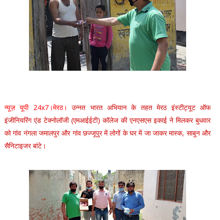
न्यूज़ यूपी 24x7।मेरठ।
उन्नत भारत अभियान के तहत मेरठ इंस्टीट्यूट ऑफ
इंजीनियरिंग एंड टेक्नोलॉजी (एमआईईटी) कॉलेज की एनएसएस इकाई ने मिलकर बुधवार
को गांव नंगला जमालपुर और गांव छज्जूपुर में लोगों के घर में जा जाकर मास्क, साबुन और
सैनिटाइजर बांटे।