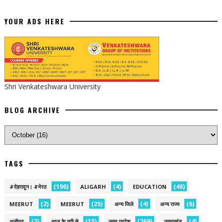
YOUR ADS HERE
Shri Venkateshwara University
BLOG ARCHIVE
TAGS
(196)
(4)
(46)
#देहरादून। #मेरठ
ALIGARH
EDUCATION
(2)
(25)
(4)
(6)
MEERUT
MEERUT
अन्य जिले
अन्य राज्य
(2)
(15)
(269)
(4)
अलीगढ़
आज के यूपी से
उत्तर प्रदेश
उत्तराखंड