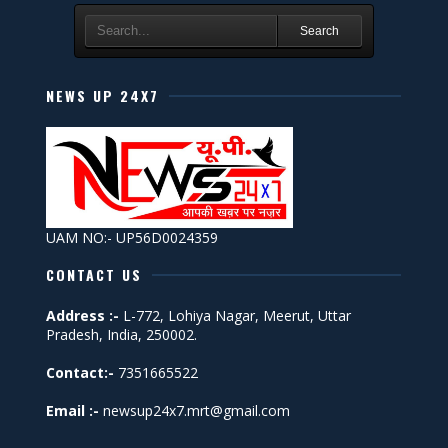
Search
NEWS UP 24X7
UAM NO:- UP56D0024359
CONTACT US
Address :-
L-772, Lohiya Nagar, Meerut, Uttar
Pradesh, India, 250002.
Contact:-
7351665522
Email :-
newsup24x7.mrt@gmail.com