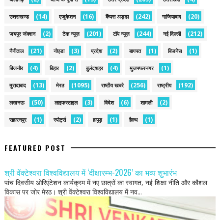
(14)
(16)
(242)
(20)
उत्तराखण्ड
एजुकेशन
कैंपस अड्डा
गाजियाबाद
(2)
(201)
(244)
(212)
जयपुर जंक्शन
टेक न्यूज़
टॉप न्यूज़
नई द‍िल्ली
(21)
(3)
(2)
(1)
(1)
नैनीताल
नोएडा
प्रदेश
बागपत
बिजनेस
(4)
(2)
(4)
(1)
बिजनौर
बिहार
बुलंदशहर
मुजफ्फरनगर
(13)
(1095)
(256)
(192)
मुरादाबाद
मेरठ
राष्टीय खबरे
राष्ट्रीय
(50)
(3)
(6)
(2)
लखनऊ
लाइफस्टाइल
विदेश
शामली
(1)
(2)
(1)
(1)
सहारनपुर
स्पोर्ट्स
हापुड़
हैल्थ
FEATURED POST
श्री वेंक्टेश्वरा विश्वविद्यालय में ‘दीक्षारम्भ-2026’ का भव्य शुभारंभ
पांच दिवसीय ओरिएंटेशन कार्यक्रम में नए छात्रों का स्वागत, नई शिक्षा नीति और कौशल
विकास पर जोर मेरठ। श्री वेंक्टेश्वरा विश्वविद्यालय में नव...