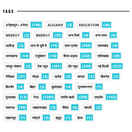
TAGS
(196)
(4)
(46)
#देहरादून। #मेरठ
ALIGARH
EDUCATION
(2)
(25)
(4)
(6)
MEERUT
MEERUT
अन्य जिले
अन्य राज्य
(2)
(15)
(269)
(4)
अलीगढ़
आज के यूपी से
उत्तर प्रदेश
उत्तराखंड
(14)
(16)
(242)
(20)
उत्तराखण्ड
एजुकेशन
कैंपस अड्डा
गाजियाबाद
(2)
(201)
(244)
(212)
जयपुर जंक्शन
टेक न्यूज़
टॉप न्यूज़
नई द‍िल्ली
(21)
(3)
(2)
(1)
(1)
नैनीताल
नोएडा
प्रदेश
बागपत
बिजनेस
(4)
(2)
(4)
(1)
बिजनौर
बिहार
बुलंदशहर
मुजफ्फरनगर
(13)
(1095)
(256)
(192)
मुरादाबाद
मेरठ
राष्टीय खबरे
राष्ट्रीय
(50)
(3)
(6)
(2)
लखनऊ
लाइफस्टाइल
विदेश
शामली
(1)
(2)
(1)
(1)
सहारनपुर
स्पोर्ट्स
हापुड़
हैल्थ