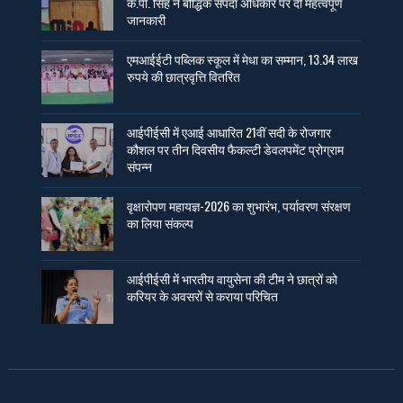
के.पी. सिंह ने बौद्धिक संपदा अधिकार पर दी महत्वपूर्ण
जानकारी
एमआईईटी पब्लिक स्कूल में मेधा का सम्मान, 13.34 लाख
रुपये की छात्रवृत्ति वितरित
आईपीईसी में एआई आधारित 21वीं सदी के रोजगार
कौशल पर तीन दिवसीय फैकल्टी डेवलपमेंट प्रोग्राम
संपन्न
वृक्षारोपण महायज्ञ-2026 का शुभारंभ, पर्यावरण संरक्षण
का लिया संकल्प
आईपीईसी में भारतीय वायुसेना की टीम ने छात्रों को
करियर के अवसरों से कराया परिचित