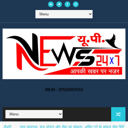
RNI NO:- UP56D0024359
भव्य व्यवस्था, शुद्ध भोजन और सेवा का संकल्प, अमित गर्ग के कांवड़ सेवा शिविर ने बना