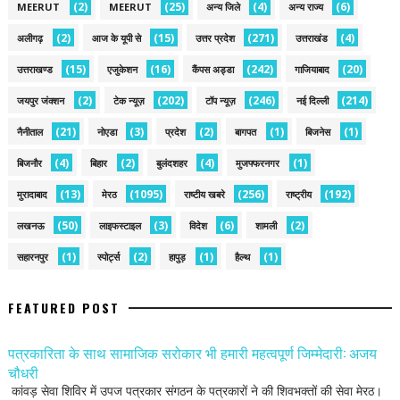
(2)
(25)
(4)
(6)
MEERUT
MEERUT
अन्य जिले
अन्य राज्य
(2)
(15)
(271)
(4)
अलीगढ़
आज के यूपी से
उत्तर प्रदेश
उत्तराखंड
(15)
(16)
(242)
(20)
उत्तराखण्ड
एजुकेशन
कैंपस अड्डा
गाजियाबाद
(2)
(202)
(246)
(214)
जयपुर जंक्शन
टेक न्यूज़
टॉप न्यूज़
नई द‍िल्ली
(21)
(3)
(2)
(1)
(1)
नैनीताल
नोएडा
प्रदेश
बागपत
बिजनेस
(4)
(2)
(4)
(1)
बिजनौर
बिहार
बुलंदशहर
मुजफ्फरनगर
(13)
(1095)
(256)
(192)
मुरादाबाद
मेरठ
राष्टीय खबरे
राष्ट्रीय
(50)
(3)
(6)
(2)
लखनऊ
लाइफस्टाइल
विदेश
शामली
(1)
(2)
(1)
(1)
सहारनपुर
स्पोर्ट्स
हापुड़
हैल्थ
FEATURED POST
पत्रकारिता के साथ सामाजिक सरोकार भी हमारी महत्वपूर्ण जिम्मेदारी: अजय
चौधरी
कांवड़ सेवा शिविर में उपज पत्रकार संगठन के पत्रकारों ने की शिवभक्तों की सेवा मेरठ।