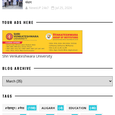
मंथन
NewsUP 24x7
Jul 25, 2026
YOUR ADS HERE
Shri Venkateshwara University
BLOG ARCHIVE
TAGS
(198)
(4)
(46)
#देहरादून। #मेरठ
ALIGARH
EDUCATION