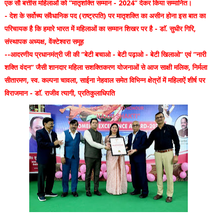
एक सौ बत्तीस महिलाओं को ‘‘मातृशक्ति सम्मान - 2024‘‘ देकर किया सम्मानित।
- देश के सर्वोच्य संवैधानिक पद (राष्ट्रपति) पर मातृशक्ति का असीन होना इस बात का
परिचायक है कि हमारे भारत में महिलाओं का सम्मान शिखर पर है - डाॅ. सुधीर गिरि,
संस्थापक अध्यक्ष, वेंक्टेश्वरा समूह
--आदरणीय प्रधानमंत्री जी की ‘‘बेटी बचाओ - बेटी पढ़ाओ - बेटी खिलाओ‘‘ एवं ‘‘नारी
शक्ति वंदन‘‘ जैसी शानदार महिला सशक्तिकरण योजनाओं से आज साक्षी मलिक, निर्मला
सीतारमण, स्व. कल्पना चावला, साईना नेहवाल समेत विभिन्न क्षेत्रों में महिलाऐं शीर्ष पर
विराजमान - डाॅ. राजीव त्यागी, प्रतिकुलाधिपति