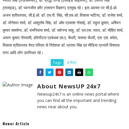
ज्योति सिंह (एग्रीकल्चर), डाॅ. श्रद्धा पाण्डे (एप्लाइड सांइंसेज), डाॅ. ऐश्वर्या सिंह
(एप्लाइड), डाॅ. पवनजीत कौर (रसायन विज्ञान) प्रमुख रहे। इस अवसर पर सी.ई.ओ.
अजय श्रीवास्तव, सी.ई.ओ. डाॅ. एच.पी. सिंह, सी.एफ.ओ. विकास भाटिया, डाॅ. राजेश शर्मा,
डाॅ. योगेश्वर शर्मा, डाॅ. आशुतोष सिंह, डाॅ. ओम प्रकाश गोसाई, डाॅ. राहुल कुमार, अश्विन
कुमार सक्सेना, डाॅ. रामनिवास शर्मा, डाॅ. सर्वनन्द साहू, डाॅ. एल.एस. रावत, डाॅ. मोहित शर्मा,
अरूण कुमार गोस्वामी, हाॅस्पीटल प्रबंधक एम.ए. चैधरी, मारूफ चैधरी, एस. एस. बघेल,
विकास श्रीवास्तव मेरठ परिसर से निदेशक डाॅ. प्रताप सिंह एवं मीडिया प्रभारी विश्वास
राणा आदि लोग उपस्थित रहे।
Tags
# मेरठ
About NewsUP 24x7
Newsup24x7 is an online news portal where
you can find all the important and trending
news near about you.
Newer Article