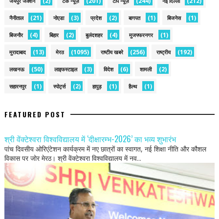
(2)
(201)
(244)
(212)
जयपुर जंक्शन
टेक न्यूज़
टॉप न्यूज़
नई द‍िल्ली
(21)
(3)
(2)
(1)
(1)
नैनीताल
नोएडा
प्रदेश
बागपत
बिजनेस
(4)
(2)
(4)
(1)
बिजनौर
बिहार
बुलंदशहर
मुजफ्फरनगर
(13)
(1095)
(256)
(192)
मुरादाबाद
मेरठ
राष्टीय खबरे
राष्ट्रीय
(50)
(3)
(6)
(2)
लखनऊ
लाइफस्टाइल
विदेश
शामली
(1)
(2)
(1)
(1)
सहारनपुर
स्पोर्ट्स
हापुड़
हैल्थ
FEATURED POST
श्री वेंक्टेश्वरा विश्वविद्यालय में ‘दीक्षारम्भ-2026’ का भव्य शुभारंभ
पांच दिवसीय ओरिएंटेशन कार्यक्रम में नए छात्रों का स्वागत, नई शिक्षा नीति और कौशल
विकास पर जोर मेरठ। श्री वेंक्टेश्वरा विश्वविद्यालय में नव...