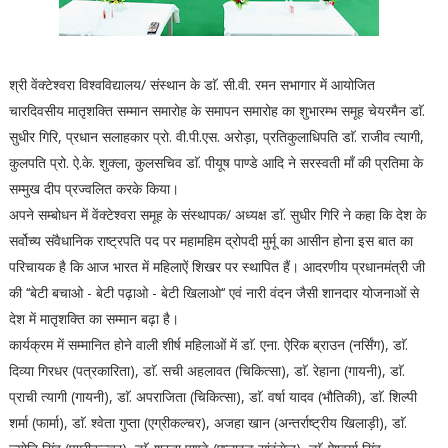
श्री वेंक्टेश्वरा विश्वविद्यालय/ संस्थान के डाॅ. सी.वी. रमन सभागार में आयोजित
चारदिवसीय मातृशक्ति सम्मान समारोह के समापन समारोह का शुभारम्भ समूह चेयरमैन डाॅ.
सुधीर गिरि, प्रधान सलाहकार प्रो. वी.पी.एस. अरोड़ा, प्रतिकुलाधिपति डाॅ. राजीव त्यागी,
कुलपति प्रो. ऐ.के. शुक्ला, कुलसचिव डाॅ. पीयूष पाण्डे आदि ने सरस्वती माँ की प्रतिमा के
सम्मुख दीप प्रज्वलित करके किया।
अपने सम्बोधन में वेंक्टेश्वरा समूह के संस्थापक/ अध्यक्ष डाॅ. सुधीर गिरि ने कहा कि देश के
सर्वोच्य संवैधानिक राष्ट्रपति पद पर महामहिम द्रोपदी मुर्मू का आसीन होना इस बात का
परिचायक है कि आज भारत में महिलाऐं शिखर पर स्थापित हैं। आदरणीय प्रधानमंत्री जी
की ‘‘बेटी बचाओ - बेटी पढ़ाओ - बेटी खिलाओ‘‘ एवं नारी वंदन जैसी शानदार योजनाओं से
देश में मातृशक्ति का सम्मान बढ़ा है।
कार्यक्रम में सम्मानित होने वाली शीर्ष महिलाओं में डाॅ. एना. ऐरिक ब्राउन (नर्सिंग), डाॅ.
दिव्या गिरधर (पत्रकारिता), डाॅ. सची अहलावत (चिकित्सा), डाॅ. रेहाना (गायनी), डाॅ.
प्राची त्यागी (गायनी), डाॅ. अपराजिता (चिकित्सा), डाॅ. वर्षा यादव (भौतिकी), डाॅ. शिल्पी
शर्मा (फार्मा), डाॅ. श्वेता गुप्ता (एग्रीकल्चर), अजहा खान (अन्तर्राष्ट्रीय खिलाड़ी), डाॅ.