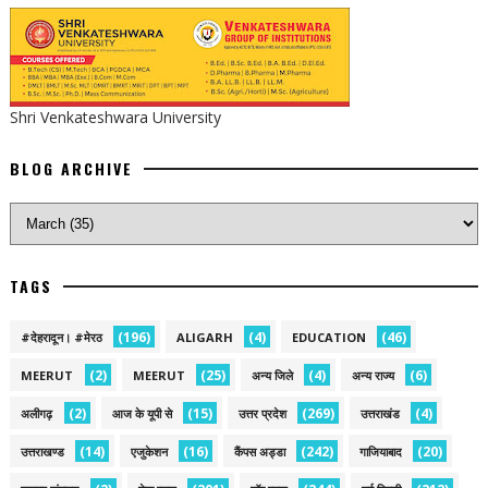
Shri Venkateshwara University
BLOG ARCHIVE
TAGS
(196)
(4)
(46)
#देहरादून। #मेरठ
ALIGARH
EDUCATION
(2)
(25)
(4)
(6)
MEERUT
MEERUT
अन्य जिले
अन्य राज्य
(2)
(15)
(269)
(4)
अलीगढ़
आज के यूपी से
उत्तर प्रदेश
उत्तराखंड
(14)
(16)
(242)
(20)
उत्तराखण्ड
एजुकेशन
कैंपस अड्डा
गाजियाबाद