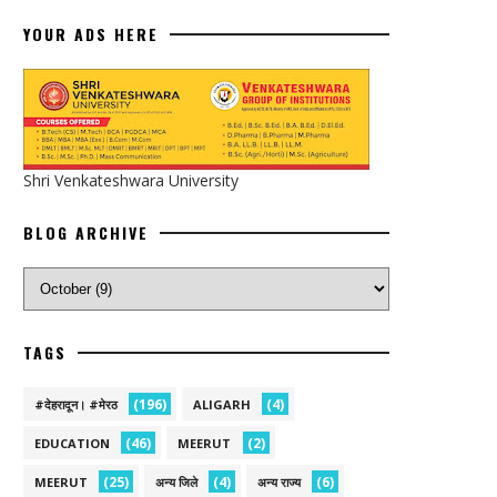
YOUR ADS HERE
Shri Venkateshwara University
BLOG ARCHIVE
TAGS
(196)
(4)
#देहरादून। #मेरठ
ALIGARH
(46)
(2)
EDUCATION
MEERUT
(25)
(4)
(6)
MEERUT
अन्य जिले
अन्य राज्य