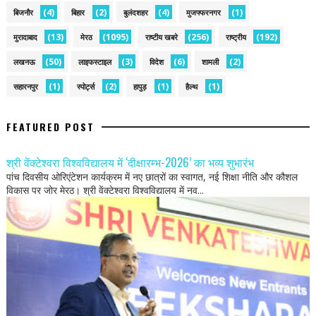
(4)
(2)
(4)
(1)
बिजनौर
बिहार
बुलंदशहर
मुजफ्फरनगर
(13)
(1095)
(256)
(192)
मुरादाबाद
मेरठ
राष्टीय खबरे
राष्ट्रीय
(50)
(3)
(6)
(2)
लखनऊ
लाइफस्टाइल
विदेश
शामली
(1)
(2)
(1)
(1)
सहारनपुर
स्पोर्ट्स
हापुड़
हैल्थ
FEATURED POST
श्री वेंक्टेश्वरा विश्वविद्यालय में ‘दीक्षारम्भ-2026’ का भव्य शुभारंभ
पांच दिवसीय ओरिएंटेशन कार्यक्रम में नए छात्रों का स्वागत, नई शिक्षा नीति और कौशल
विकास पर जोर मेरठ। श्री वेंक्टेश्वरा विश्वविद्यालय में नव...