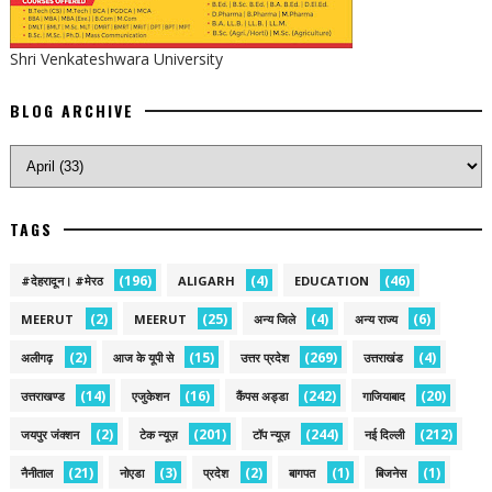
Shri Venkateshwara University
BLOG ARCHIVE
TAGS
(196)
(4)
(46)
#देहरादून। #मेरठ
ALIGARH
EDUCATION
(2)
(25)
(4)
(6)
MEERUT
MEERUT
अन्य जिले
अन्य राज्य
(2)
(15)
(269)
(4)
अलीगढ़
आज के यूपी से
उत्तर प्रदेश
उत्तराखंड
(14)
(16)
(242)
(20)
उत्तराखण्ड
एजुकेशन
कैंपस अड्डा
गाजियाबाद
(2)
(201)
(244)
(212)
जयपुर जंक्शन
टेक न्यूज़
टॉप न्यूज़
नई द‍िल्ली
(21)
(3)
(2)
(1)
(1)
नैनीताल
नोएडा
प्रदेश
बागपत
बिजनेस