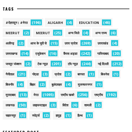
TAGS
(196)
(4)
(46)
#देहरादून। #मेरठ
ALIGARH
EDUCATION
(2)
(25)
(4)
(6)
MEERUT
MEERUT
अन्य जिले
अन्य राज्य
(2)
(15)
(269)
(4)
अलीगढ़
आज के यूपी से
उत्तर प्रदेश
उत्तराखंड
(14)
(16)
(242)
(20)
उत्तराखण्ड
एजुकेशन
कैंपस अड्डा
गाजियाबाद
(2)
(201)
(244)
(212)
जयपुर जंक्शन
टेक न्यूज़
टॉप न्यूज़
नई द‍िल्ली
(21)
(3)
(2)
(1)
(1)
नैनीताल
नोएडा
प्रदेश
बागपत
बिजनेस
(4)
(2)
(4)
(1)
बिजनौर
बिहार
बुलंदशहर
मुजफ्फरनगर
(13)
(1095)
(256)
(192)
मुरादाबाद
मेरठ
राष्टीय खबरे
राष्ट्रीय
(50)
(3)
(6)
(2)
लखनऊ
लाइफस्टाइल
विदेश
शामली
(1)
(2)
(1)
(1)
सहारनपुर
स्पोर्ट्स
हापुड़
हैल्थ