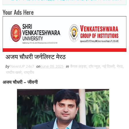
Your Ads Here
अजय चौधरी जर्नलिस्ट मेरठ
by
NewsUP 24x7
on
June 09, 2025
in
कैंपस अड्डा
,
टॉप न्यूज़
,
नई द‍िल्ली
,
मेरठ
,
राष्टीय खबरे
,
राष्ट्रीय
अजय चौधरी – जीवनी