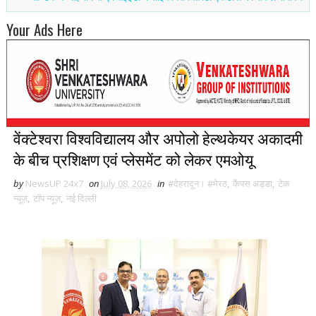
Your Ads Here
वेंक्टेश्वरा विश्वविद्यालय और अपोलो हेल्थकेयर अकादमी
के बीच प्रशिक्षण एवं प्लेसमेंट को लेकर एमओयू
by
NewsUP 24x7
on
July 08, 2026
in
#देहरादून। #मेरठ
,
कैंपस अड्डा
,
टेक
न्यूज़
,
टॉप न्यूज़
,
नई द‍िल्ली