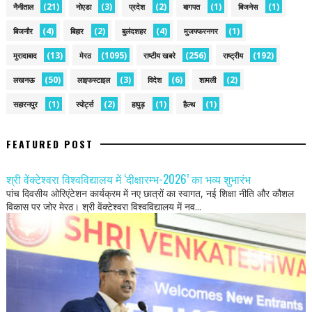
(21)
(3)
(2)
(1)
(1)
नैनीताल
नोएडा
प्रदेश
बागपत
बिजनेस
(4)
(2)
(4)
(1)
बिजनौर
बिहार
बुलंदशहर
मुजफ्फरनगर
(13)
(1095)
(256)
(192)
मुरादाबाद
मेरठ
राष्टीय खबरे
राष्ट्रीय
(50)
(3)
(6)
(2)
लखनऊ
लाइफस्टाइल
विदेश
शामली
(1)
(2)
(1)
(1)
सहारनपुर
स्पोर्ट्स
हापुड़
हैल्थ
FEATURED POST
श्री वेंक्टेश्वरा विश्वविद्यालय में ‘दीक्षारम्भ-2026’ का भव्य शुभारंभ
पांच दिवसीय ओरिएंटेशन कार्यक्रम में नए छात्रों का स्वागत, नई शिक्षा नीति और कौशल
विकास पर जोर मेरठ। श्री वेंक्टेश्वरा विश्वविद्यालय में नव...