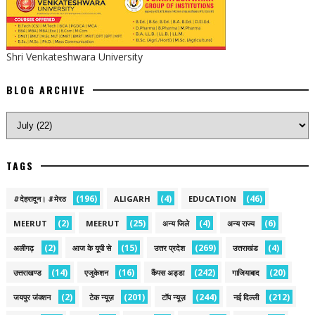
Shri Venkateshwara University
BLOG ARCHIVE
TAGS
(196)
(4)
(46)
#देहरादून। #मेरठ
ALIGARH
EDUCATION
(2)
(25)
(4)
(6)
MEERUT
MEERUT
अन्य जिले
अन्य राज्य
(2)
(15)
(269)
(4)
अलीगढ़
आज के यूपी से
उत्तर प्रदेश
उत्तराखंड
(14)
(16)
(242)
(20)
उत्तराखण्ड
एजुकेशन
कैंपस अड्डा
गाजियाबाद
(2)
(201)
(244)
(212)
जयपुर जंक्शन
टेक न्यूज़
टॉप न्यूज़
नई द‍िल्ली