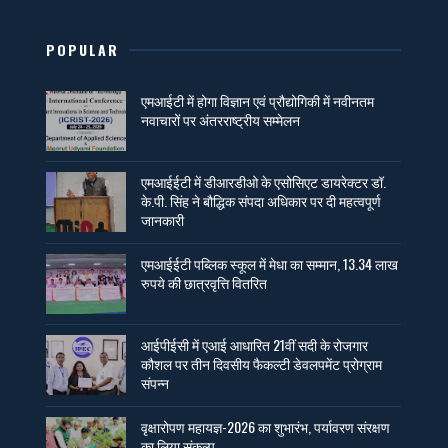
POPULAR
एमआईटी में होगा विज्ञान एवं प्रौद्योगिकी में नवीनतम
नवाचारों पर अंतरराष्ट्रीय सम्मेलन
एमआईईटी में डीआरडीओ के एसोसिएट डायरेक्टर डॉ.
के.पी. सिंह ने बौद्धिक संपदा अधिकार पर दी महत्वपूर्ण
जानकारी
एमआईईटी पब्लिक स्कूल में मेधा का सम्मान, 13.34 लाख
रुपये की छात्रवृत्ति वितरित
आईपीईसी में एआई आधारित 21वीं सदी के रोजगार
कौशल पर तीन दिवसीय फैकल्टी डेवलपमेंट प्रोग्राम
संपन्न
वृक्षारोपण महायज्ञ-2026 का शुभारंभ, पर्यावरण संरक्षण
का लिया संकल्प