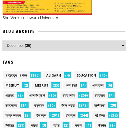
Shri Venkateshwara University
BLOG ARCHIVE
TAGS
(196)
(4)
(46)
#देहरादून। #मेरठ
ALIGARH
EDUCATION
(2)
(25)
(4)
(6)
MEERUT
MEERUT
अन्य जिले
अन्य राज्य
(2)
(15)
(269)
(4)
अलीगढ़
आज के यूपी से
उत्तर प्रदेश
उत्तराखंड
(14)
(16)
(242)
(20)
उत्तराखण्ड
एजुकेशन
कैंपस अड्डा
गाजियाबाद
(2)
(201)
(244)
(212)
जयपुर जंक्शन
टेक न्यूज़
टॉप न्यूज़
नई द‍िल्ली
(21)
(3)
(2)
(1)
(1)
नैनीताल
नोएडा
प्रदेश
बागपत
बिजनेस