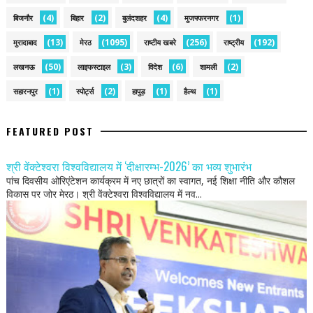
(4)
(2)
(4)
(1)
बिजनौर
बिहार
बुलंदशहर
मुजफ्फरनगर
(13)
(1095)
(256)
(192)
मुरादाबाद
मेरठ
राष्टीय खबरे
राष्ट्रीय
(50)
(3)
(6)
(2)
लखनऊ
लाइफस्टाइल
विदेश
शामली
(1)
(2)
(1)
(1)
सहारनपुर
स्पोर्ट्स
हापुड़
हैल्थ
FEATURED POST
श्री वेंक्टेश्वरा विश्वविद्यालय में ‘दीक्षारम्भ-2026’ का भव्य शुभारंभ
पांच दिवसीय ओरिएंटेशन कार्यक्रम में नए छात्रों का स्वागत, नई शिक्षा नीति और कौशल
विकास पर जोर मेरठ। श्री वेंक्टेश्वरा विश्वविद्यालय में नव...