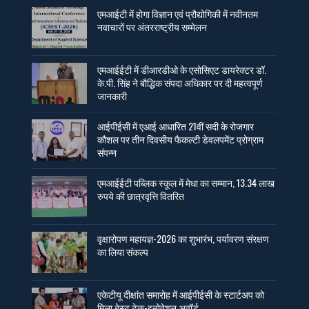
एमआईटी में होगा विज्ञान एवं प्रौद्योगिकी में नवीनतम
नवाचारों पर अंतरराष्ट्रीय सम्मेलन
एमआईईटी में डीआरडीओ के एसोसिएट डायरेक्टर डॉ.
के.पी. सिंह ने बौद्धिक संपदा अधिकार पर दी महत्वपूर्ण
जानकारी
आईपीईसी में एआई आधारित 21वीं सदी के रोजगार
कौशल पर तीन दिवसीय फैकल्टी डेवलपमेंट प्रोग्राम
संपन्न
एमआईईटी पब्लिक स्कूल में मेधा का सम्मान, 13.34 लाख
रुपये की छात्रवृत्ति वितरित
वृक्षारोपण महायज्ञ-2026 का शुभारंभ, पर्यावरण संरक्षण
का लिया संकल्प
एकेटीयू दीक्षांत समारोह में आईपीईसी के स्टार्टअप को
मिला बेस्ट टेक-इनोवेशन अवॉर्ड