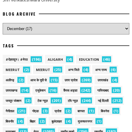
BLOG ARCHIVE
TAGS
(196)
(4)
(46)
#देहरादून। #मेरठ
ALIGARH
EDUCATION
(2)
(25)
(4)
(6)
MEERUT
MEERUT
अन्य जिले
अन्य राज्य
(2)
(15)
(269)
(4)
अलीगढ़
आज के यूपी से
उत्तर प्रदेश
उत्तराखंड
(14)
(16)
(242)
(20)
उत्तराखण्ड
एजुकेशन
कैंपस अड्डा
गाजियाबाद
(2)
(201)
(244)
(212)
जयपुर जंक्शन
टेक न्यूज़
टॉप न्यूज़
नई द‍िल्ली
(21)
(3)
(2)
(1)
(1)
नैनीताल
नोएडा
प्रदेश
बागपत
बिजनेस
(4)
(2)
(4)
(1)
बिजनौर
बिहार
बुलंदशहर
मुजफ्फरनगर
(13)
(1095)
(256)
(192)
मुरादाबाद
मेरठ
राष्टीय खबरे
राष्ट्रीय